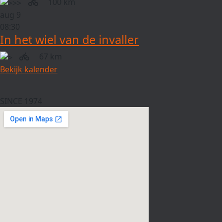
100 km
aug
9
08:30
In het wiel van de invaller
67 km
Bekijk kalender
SINCE 1974