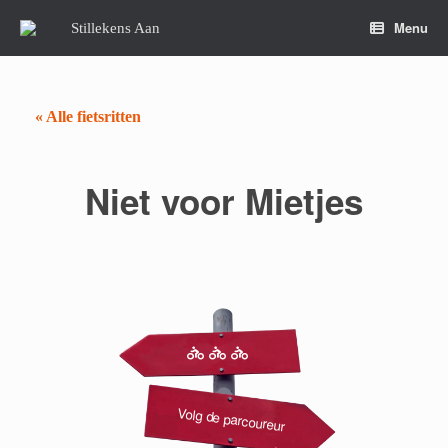
Spring
naar
Menu
Stillekens Aan
de
inhoud
« Alle fietsritten
Niet voor Mietjes
Volg de parcoureur