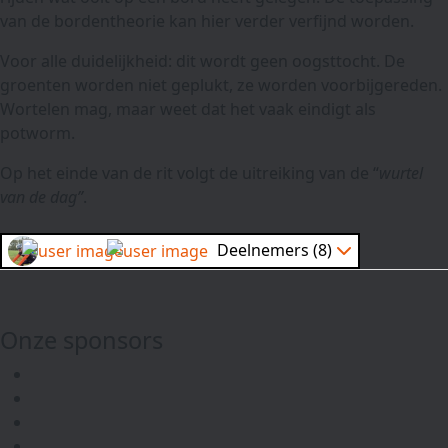
van de bordentheorie kan hier verder verfijnd worden.
Voor alle duidelijkheid: dit wordt geen oogsttocht. De
groenten worden niet geplukt, ze worden voorbijgereden.
Wortelen mag, maar weet dat het vaak eindigt als
potworm.
Op het einde van de rit volgt de uitreiking van de “
wurtel
van de dag”
.
Deelnemers (8)
Onze sponsors