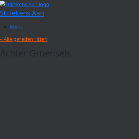
Spring
naar
Stillekens Aan
de
inhoud
Menu
« Alle gereden ritten
Achter Groensels