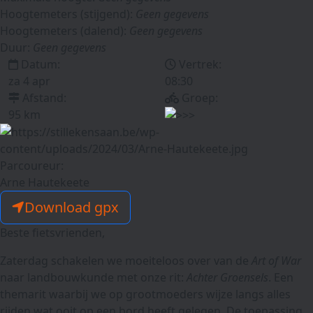
Hoogtemeters (stijgend):
Geen gegevens
Hoogtemeters (dalend):
Geen gegevens
Duur:
Geen gegevens
Datum:
Vertrek:
za 4 apr
08:30
Afstand:
Groep:
95 km
Parcoureur:
Arne Hautekeete
Download gpx
Beste fietsvrienden,
Zaterdag schakelen we moeiteloos over van de
Art of War
naar landbouwkunde met onze rit:
Achter Groensels
. Een
themarit waarbij we op grootmoeders wijze langs alles
rijden wat ooit op een bord heeft gelegen. De toepassing