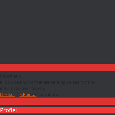
Informatie
Klik op de knop of het element op de kaart om er
informatie over te zien.
Lf Hiker
|
E.Pointal
contributor
Profiel