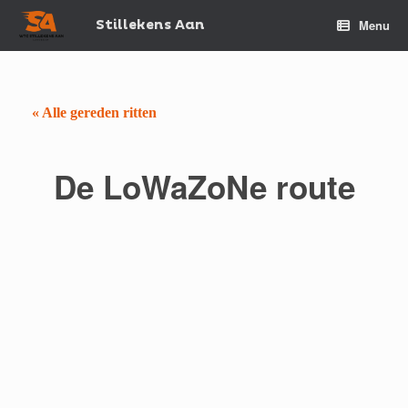
Spring
naar
Stillekens Aan
Menu
de
inhoud
« Alle gereden ritten
De LoWaZoNe route