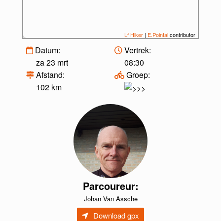
Lf Hiker
|
E.Pointal
contributor
Datum:
Vertrek:
za 23 mrt
08:30
Afstand:
Groep:
102 km
Parcoureur:
Johan Van Assche
Download gpx