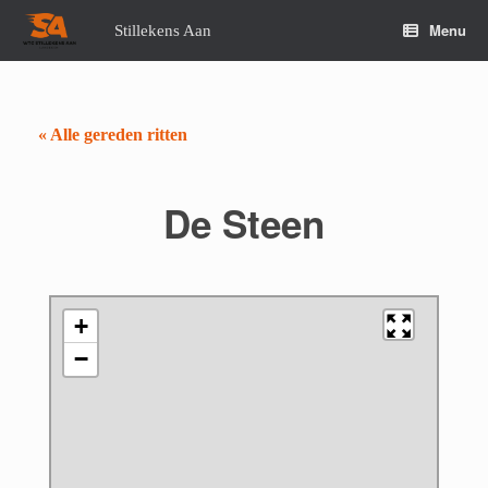
Spring
naar
Menu
Stillekens Aan
de
inhoud
« Alle gereden ritten
De Steen
+
−