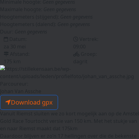
Minimale hoogte:
Geen gegevens
Maximale hoogte:
Geen gegevens
Hoogtemeters (stijgend):
Geen gegevens
Hoogtemeters (dalend):
Geen gegevens
Duur:
Geen gegevens
Datum:
Vertrek:
za 30 mei
09:00
Afstand:
Groep:
175 km
dagrit
Parcoureur:
Johan Van Assche
Download gpx
Vanuit Riemst sluiten we zo kort mogelijk aan op de Amstel
Gold Race Tourtocht versie van 150 km. Met het stukje van
en naar Riemst maakt dat 175km
Daardoor blijven er zo’n 17 hellingen over die de bekenste