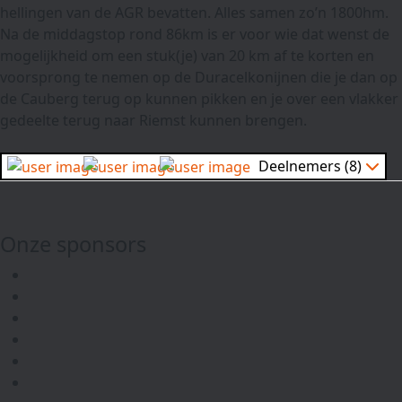
hellingen van de AGR bevatten. Alles samen zo’n 1800hm.
Na de middagstop rond 86km is er voor wie dat wenst de
mogelijkheid om een stuk(je) van 20 km af te korten en
voorsprong te nemen op de Duracelkonijnen die je dan op
de Cauberg terug op kunnen pikken en je over een vlakker
gedeelte terug naar Riemst kunnen brengen.
Deelnemers (8)
Onze sponsors