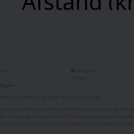
Afstand (k
trek:
Afstand:
215 km
ndegem
icht voor velen de langste rit van het seizoen.
s ons gelukkig vrij goed gezind. Het zwaartepunt, en ook he
jden we een groot deel door de fruitgaarden op een verkeer
oorzie vanaf de start ook het nodige reservemateriaal wan