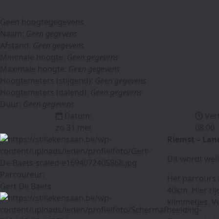
Geen hoogtegegevens
Naam:
Geen gegevens
Afstand:
Geen gegevens
Minimale hoogte:
Geen gegevens
Maximale hoogte:
Geen gegevens
Hoogtemeters (stijgend):
Geen gegevens
Hoogtemeters (dalend):
Geen gegevens
Duur:
Geen gegevens
Datum:
Ver
zo 31 mei
08:00
Riemst – La
Dit wordt well
Parcoureur:
Het parcours i
Gert De Baets
40km. Hier ri
klimmetjes. V