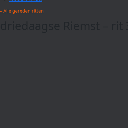
« Alle gereden ritten
driedaagse Riemst – ri