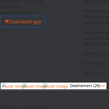
De voormidda
Parcoureur:
Hierna kunnen
Geert De Clercq
106km. Net vo
Download gpx
uitgesloten is!
Na de middags
geraken. Ik d
Dikke Eik) ge
Dan komt stil
Mocht de nood
Samengevat : 
Deelnemers (26)
Onze sponsors