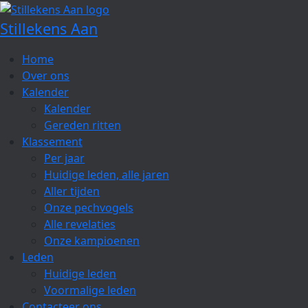
Spring
naar
Stillekens Aan
de
inhoud
Home
Over ons
Kalender
Kalender
Gereden ritten
Klassement
Per jaar
Huidige leden, alle jaren
Aller tijden
Onze pechvogels
Alle revelaties
Onze kampioenen
Leden
Huidige leden
Voormalige leden
Contacteer ons