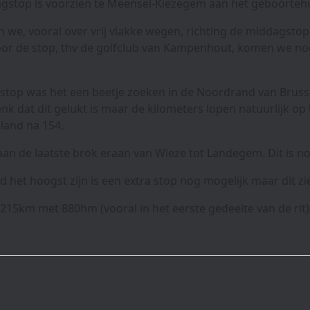
gstop is voorzien te Meensel-Kiezegem aan het geboorteh
 we, vooral over vrij vlakke wegen, richting de middagsto
or de stop, thv de golfclub van Kampenhout, komen we nog 
top was het een beetje zoeken in de Noordrand van Bruss
enk dat dit gelukt is maar de kilometers lopen natuurlijk o
pland na 154.
aan de laatste brok eraan van Wieze tot Landegem. Dit is n
 het hoogst zijn is een extra stop nog mogelijk maar dit z
215km met 880hm (vooral in het eerste gedeelte van de rit)