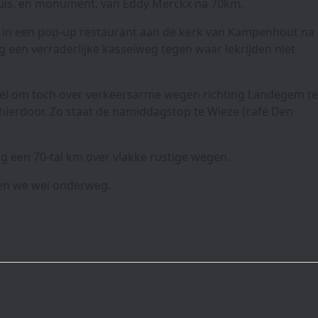
uis, en monument, van Eddy Merckx na 70km.
p in een pop-up restaurant aan de kerk van Kampenhout na
een verraderlijke kasseiweg tegen waar lekrijden niet
el om toch over verkeersarme wegen richting Landegem te
p hierdoor. Zo staat de namiddagstop te Wieze (café Den
og een 70-tal km over vlakke rustige wegen.
ien we wel onderweg.