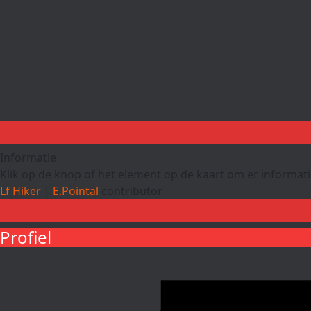
Informatie
Klik op de knop of het element op de kaart om er informatie
Lf Hiker
|
E.Pointal
contributor
Profiel