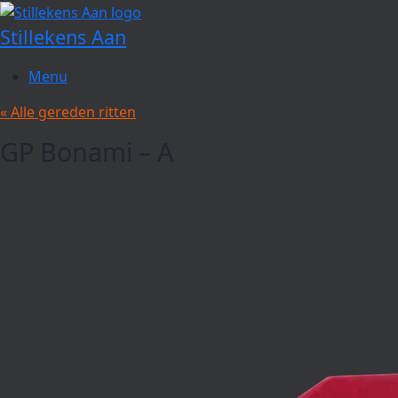
Spring
naar
Stillekens Aan
de
inhoud
Menu
« Alle gereden ritten
GP Bonami – A