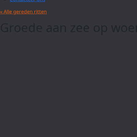
« Alle gereden ritten
Groede aan zee op wo