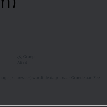
m)
Groep:
AB rit
mogelijks onweer) wordt de dagrit naar Groede aan Zee