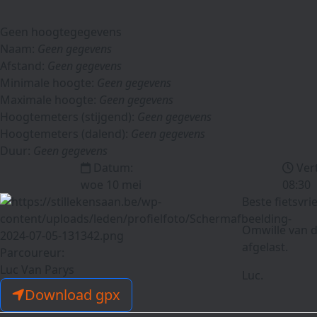
Geen hoogtegegevens
Naam:
Geen gegevens
Afstand:
Geen gegevens
Minimale hoogte:
Geen gegevens
Maximale hoogte:
Geen gegevens
Hoogtemeters (stijgend):
Geen gegevens
Hoogtemeters (dalend):
Geen gegevens
Duur:
Geen gegevens
Datum:
Ver
woe 10 mei
08:30
Beste fietsvri
Omwille van d
afgelast.
Parcoureur:
Luc Van Parys
Luc.
Download gpx