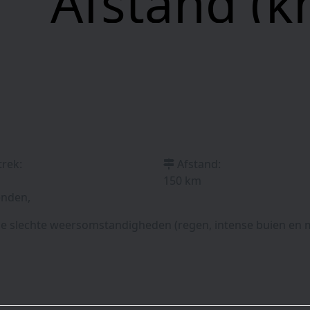
Afstand (k
trek:
Afstand:
150 km
enden,
e slechte weersomstandigheden (regen, intense buien en 