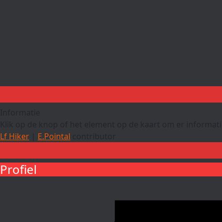
Informatie
Klik op de knop of het element op de kaart om er informatie
Lf Hiker
|
E.Pointal
contributor
Profiel