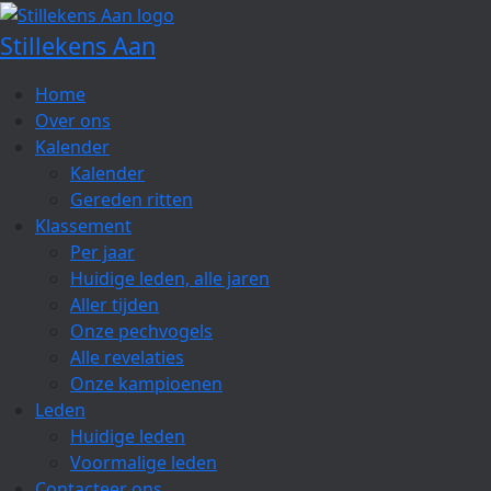
Spring
naar
Stillekens Aan
de
inhoud
Home
Over ons
Kalender
Kalender
Gereden ritten
Klassement
Per jaar
Huidige leden, alle jaren
Aller tijden
Onze pechvogels
Alle revelaties
Onze kampioenen
Leden
Huidige leden
Voormalige leden
Contacteer ons