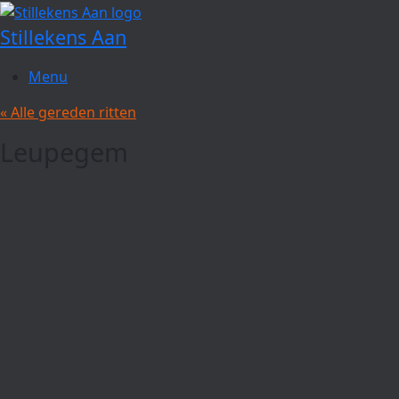
Spring
naar
Stillekens Aan
de
inhoud
Menu
« Alle gereden ritten
Leupegem