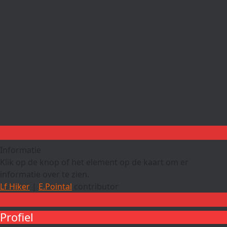
Informatie
Klik op de knop of het element op de kaart om er
informatie over te zien.
Lf Hiker
|
E.Pointal
contributor
Profiel