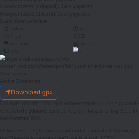
Hoogtemeters (stijgend):
Geen gegevens
Hoogtemeters (dalend):
Geen gegevens
Duur:
Geen gegevens
Datum:
Vertrek:
za 7 jun
13:30
Afstand:
Groep:
82 km
Parcoureur:
André Ockerman
Download gpx
Een namiddagrit naar mijn geboorteplek Leupegem aan de
voet van de Edelare, eertijds nog een kasseihelling. Stop in
het Centrum RVV.
85 km, 350 hoogtemeters met onder meer de Achterberg
(nu Vlaamse Ardennendreef), steilste stuk 13,5%.