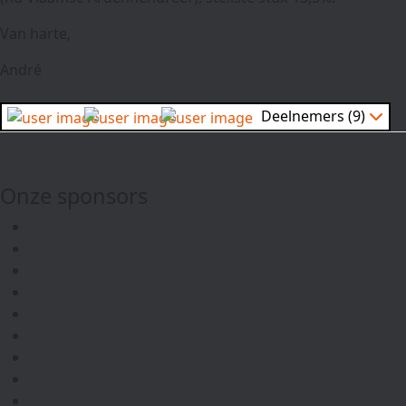
Van harte,
André
Deelnemers (9)
Onze sponsors