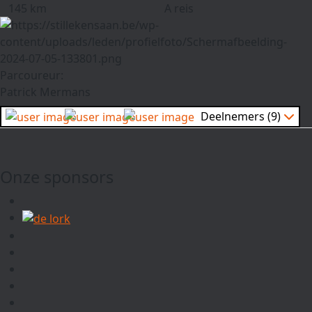
145 km
A reis
Parcoureur:
Patrick Mermans
Deelnemers (9)
Onze sponsors