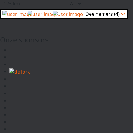
123 km
A reis
Deelnemers (4)
Onze sponsors