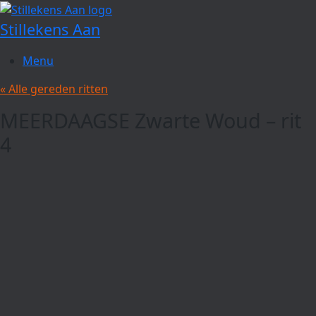
Spring
naar
Stillekens Aan
de
inhoud
Menu
« Alle gereden ritten
MEERDAAGSE Zwarte Woud – rit
4