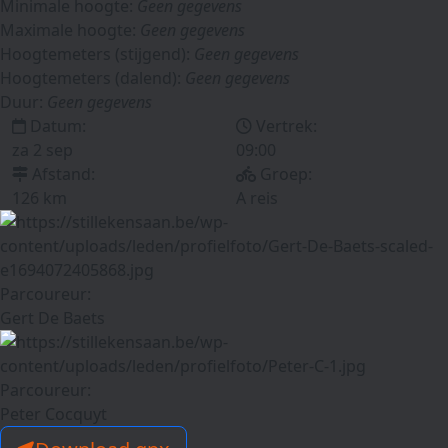
Minimale hoogte:
Geen gegevens
Maximale hoogte:
Geen gegevens
Hoogtemeters (stijgend):
Geen gegevens
Hoogtemeters (dalend):
Geen gegevens
Duur:
Geen gegevens
Datum:
Vertrek:
za 2 sep
09:00
Afstand:
Groep:
126 km
A reis
Parcoureur:
Gert De Baets
Parcoureur:
Peter Cocquyt