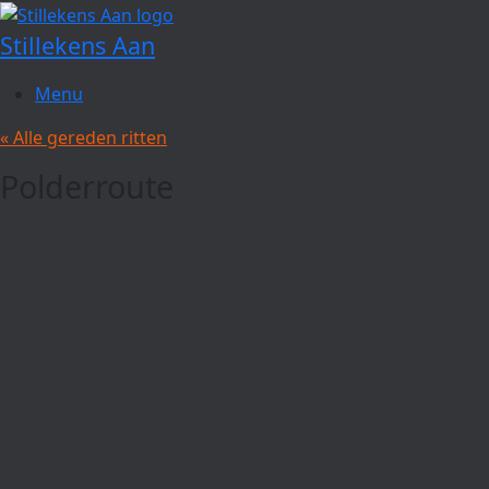
Spring
naar
Stillekens Aan
de
inhoud
Menu
« Alle gereden ritten
Polderroute