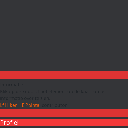
Informatie
Klik op de knop of het element op de kaart om er
informatie over te zien.
Lf Hiker
|
E.Pointal
contributor
Profiel