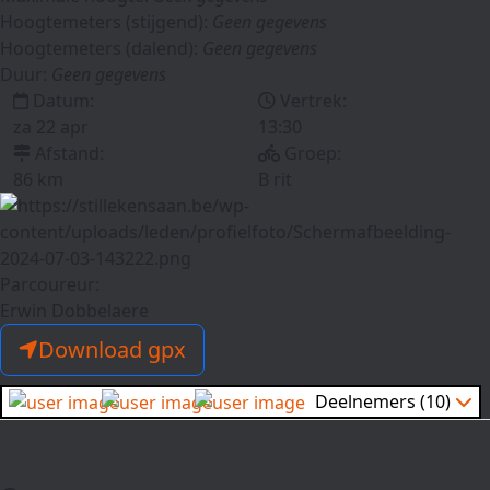
Hoogtemeters (stijgend):
Geen gegevens
Hoogtemeters (dalend):
Geen gegevens
Duur:
Geen gegevens
Datum:
Vertrek:
za 22 apr
13:30
Afstand:
Groep:
86 km
B rit
Parcoureur:
Erwin Dobbelaere
Download gpx
Deelnemers (10)