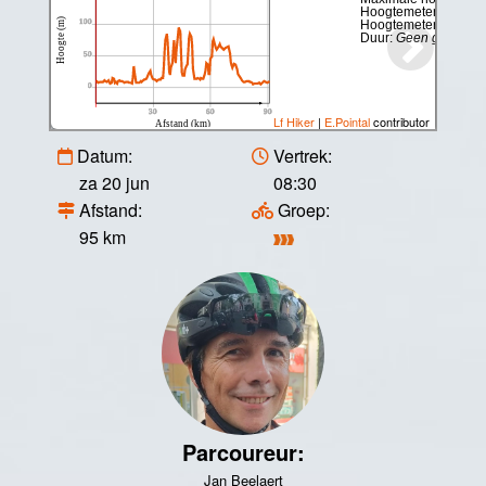
 GEEN GPX-GEGEVENS
Hoogtemeters (stijge
Hoogte (m)
Hoogtemeters (dalen
100
AANGEGEVEN
Duur:
Geen gegeven
50
0
30
60
90
Lf Hiker
|
E.Pointal
contributor
Afstand (km)
Datum:
Vertrek:
za 20 jun
08:30
Afstand:
Groep:
95 km
Parcoureur:
Jan Beelaert