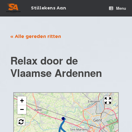
Spring
naar
Stillekens Aan
Menu
de
inhoud
« Alle gereden ritten
Relax door de
Vlaamse Ardennen
+
−