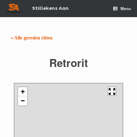
Spring
naar
Stillekens Aan
Menu
de
inhoud
« Alle gereden ritten
Retrorit
+
−