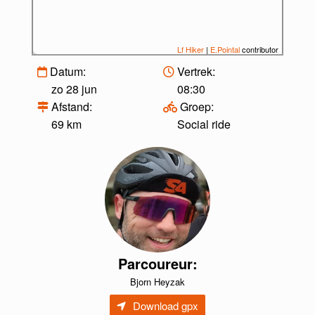
Lf Hiker
|
E.Pointal
contributor
Datum:
Vertrek:
zo 28 jun
08:30
Afstand:
Groep:
69 km
Social ride
Parcoureur:
Bjorn Heyzak
Download gpx