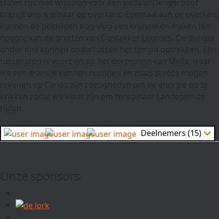
stalen ros niet wisselen voor een pedalo! De veerboot
brengt ons wel naar de overkant. Eenmaal aan de overkant
kunnen de gelovigen nog vlug een kruisteken maken ter
hoogte van de grotten van Oostakker Lourdes. De duivels
onder ons kunnen ondertussen het tempo optrekken. Een
tussenstop is voorzien op het dorpsplein van Melle, waar
we een drankje kunnen nuttigen en zoals steeds mogen
rekenen op Carlos zijn zoetigheden om de energie op te
krikken zodat we klaar zijn om terug naar Landegem te
rijden.
Deelnemers (15)
Onze sponsors