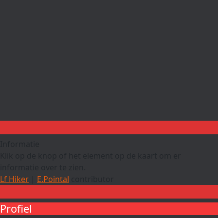
Informatie
Klik op de knop of het element op de kaart om er
informatie over te zien.
Lf Hiker
|
E.Pointal
contributor
Profiel