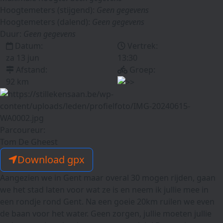
Hoogtemeters (stijgend):
Geen gegevens
Hoogtemeters (dalend):
Geen gegevens
Duur:
Geen gegevens
Datum:
Vertrek:
za 13 jun
13:30
Afstand:
Groep:
92 km
Parcoureur:
Tom De Gheest
Download gpx
Aangezien we in Gent maar overal 30 mogen rijden, gaan
we het stad laten voor wat ze is en neem ik jullie mee in
een rondje rond Gent. Na een goeie 20km ruilen we even
de baan voor het water. Geen zorgen, jullie moeten jullie