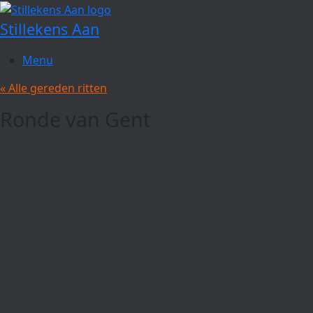
Spring
naar
Stillekens Aan
de
inhoud
Menu
« Alle gereden ritten
Ronde van Gent