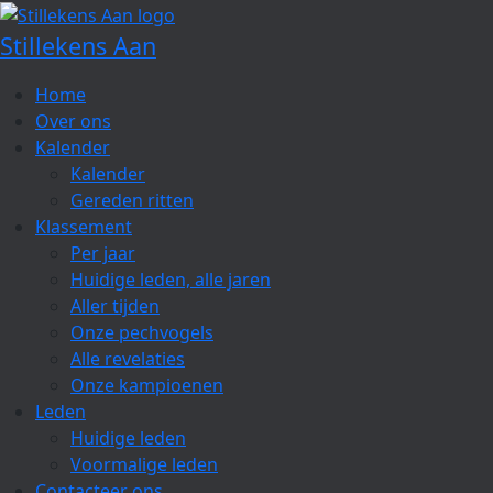
Spring
naar
Stillekens Aan
de
inhoud
Home
Over ons
Kalender
Kalender
Gereden ritten
Klassement
Per jaar
Huidige leden, alle jaren
Aller tijden
Onze pechvogels
Alle revelaties
Onze kampioenen
Leden
Huidige leden
Voormalige leden
Contacteer ons