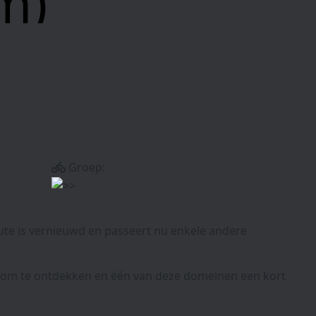
m)
Groep:
ute is vernieuwd en passeert nu enkele andere
it om te ontdekken en één van deze domeinen een kort