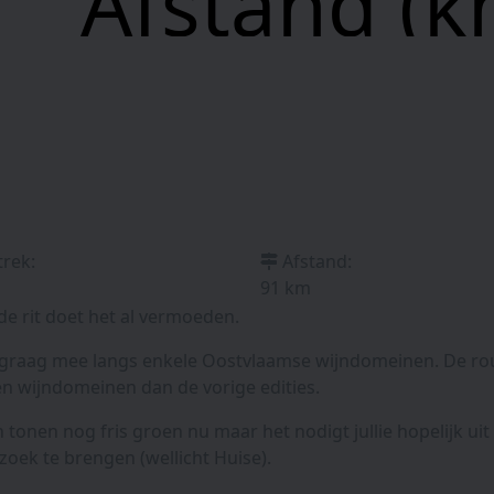
Afstand (k
trek:
Afstand:
91 km
e rit doet het al vermoeden.
e graag mee langs enkele Oostvlaamse wijndomeinen. De ro
n wijndomeinen dan de vorige edities.
 tonen nog fris groen nu maar het nodigt jullie hopelijk u
zoek te brengen (wellicht Huise).