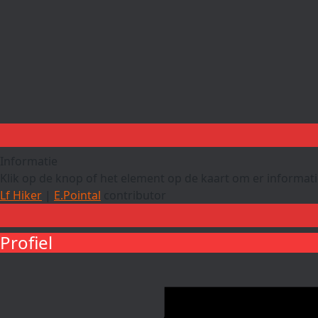
Informatie
Klik op de knop of het element op de kaart om er informatie
Lf Hiker
|
E.Pointal
contributor
Profiel