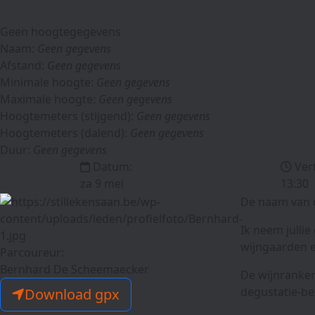
Geen hoogtegegevens
Naam:
Geen gegevens
Afstand:
Geen gegevens
Minimale hoogte:
Geen gegevens
Maximale hoogte:
Geen gegevens
Hoogtemeters (stijgend):
Geen gegevens
Hoogtemeters (dalend):
Geen gegevens
Duur:
Geen gegevens
Datum:
Ver
za 9 mei
13:30
De naam van d
Ik neem julli
wijngaarden e
Parcoureur:
Bernhard De Scheemaecker
De wijnranken
degustatie-be
Download gpx