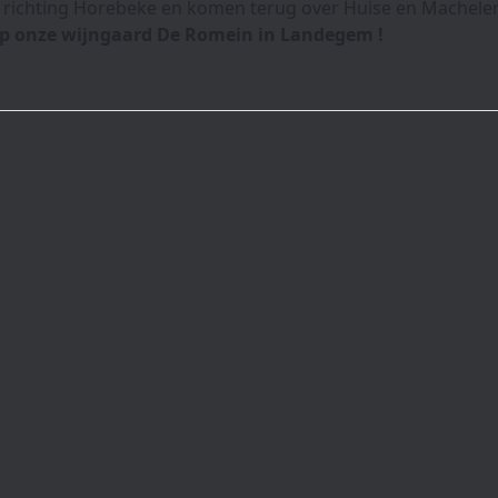
richting Horebeke en komen terug over Huise en Machelen. D
p onze wijngaard De Romein in Landegem !