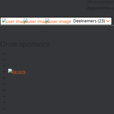
We kronkelen 
degusteren o
Deelnemers (23)
Onze sponsors