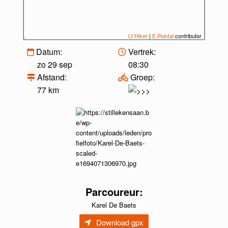
Lf Hiker
|
E.Pointal
contributor
Datum:
Vertrek:
zo 29 sep
08:30
Afstand:
Groep:
77 km
Parcoureur:
Karel De Baets
Download gpx