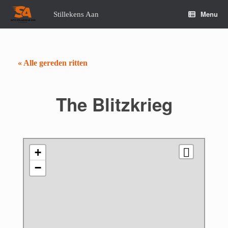
Spring
naar
Menu
Stillekens Aan
de
inhoud
« Alle gereden ritten
The Blitzkrieg
+
−