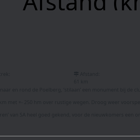
Afstand (k
trek:
Afstand:
61 km
 naar en rond de Poelberg, ‘stilaan’ een monument bij de cl
 km met +- 250 hm over rustige wegen. Droog weer voorspel
ren’ van SA heel goed gekend, voor de nieuwkomers een ontd