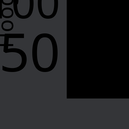
100
50