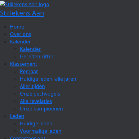
Spring
naar
Stillekens Aan
de
inhoud
Home
Over ons
Kalender
Kalender
Gereden ritten
Klassement
Per jaar
Huidige leden, alle jaren
Aller tijden
Onze pechvogels
Alle revelaties
Onze kampioenen
Leden
Huidige leden
Voormalige leden
Contacteer ons