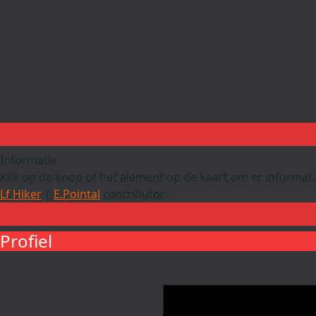
Informatie
Klik op de knop of het element op de kaart om er informatie
Lf Hiker
|
E.Pointal
contributor
Profiel