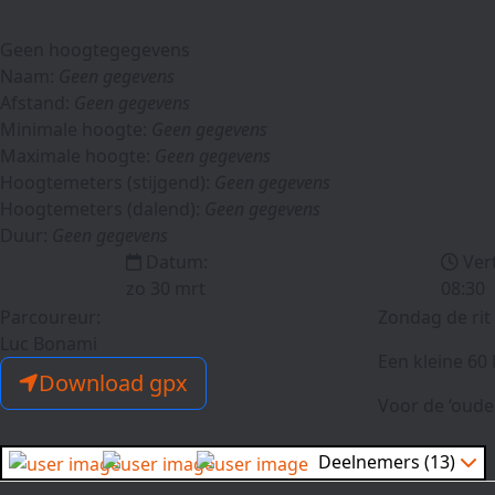
Geen hoogtegegevens
Naam:
Geen gegevens
Afstand:
Geen gegevens
Minimale hoogte:
Geen gegevens
Maximale hoogte:
Geen gegevens
Hoogtemeters (stijgend):
Geen gegevens
Hoogtemeters (dalend):
Geen gegevens
Duur:
Geen gegevens
Datum:
Ver
zo 30 mrt
08:30
Parcoureur:
Zondag de rit
Luc Bonami
Een kleine 60
Download gpx
Voor de ‘oude
Deelnemers (13)