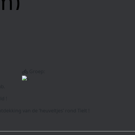
m)
Groep:
ub.
d !
ekking van de ‘heuveltjes’ rond Tielt !