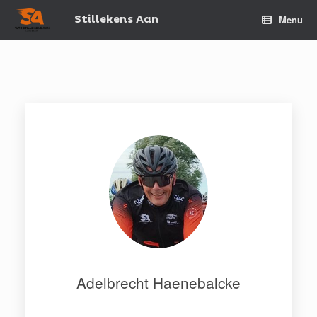
Spring
naar
Stillekens Aan
Menu
de
inhoud
Adelbrecht Haenebalcke