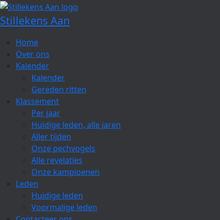
Spring
naar
Stillekens Aan
de
inhoud
Home
Over ons
Kalender
Kalender
Gereden ritten
Klassement
Per jaar
Huidige leden, alle jaren
Aller tijden
Onze pechvogels
Alle revelaties
Onze kampioenen
Leden
Huidige leden
Voormalige leden
Contacteer ons