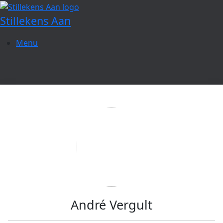
Spring
naar
Stillekens Aan
de
inhoud
Menu
André Vergult