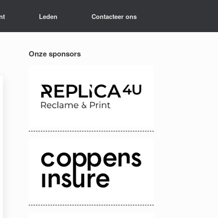
nt
Leden
Contacteer ons
Onze sponsors