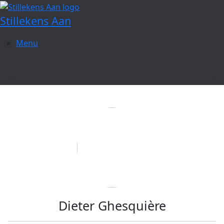
Spring
naar
Stillekens Aan
de
inhoud
Menu
Dieter Ghesquière