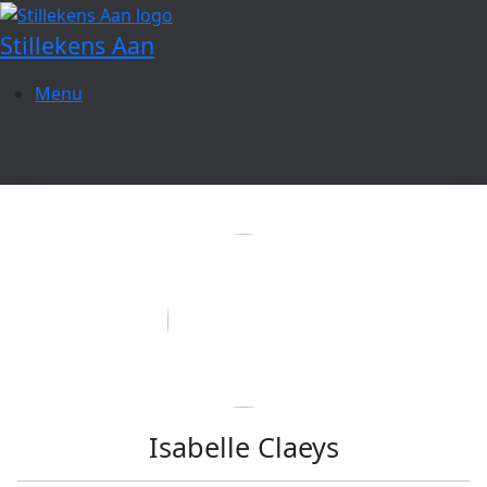
Spring
naar
Stillekens Aan
de
inhoud
Menu
Isabelle Claeys