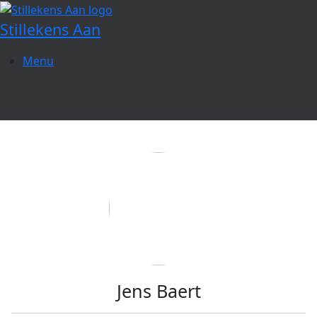
Spring
naar
Stillekens Aan
de
inhoud
Menu
Jens Baert