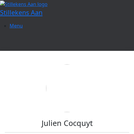
Spring
naar
Stillekens Aan
de
inhoud
Menu
Julien Cocquyt