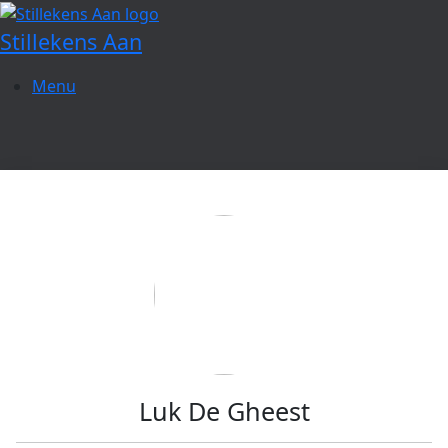
Spring
naar
Stillekens Aan
de
inhoud
Menu
Luk De Gheest