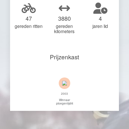
47
3880
4
gereden ritten
gereden
jaren lid
kilometers
Prijzenkast
2003
Winnaar
ploegentijdrit