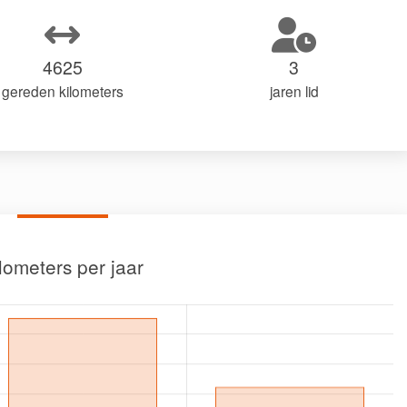
4625
3
gereden kilometers
jaren lid
lometers per jaar