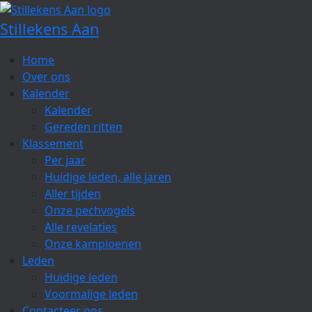
Spring
naar
Stillekens Aan
de
inhoud
Home
Over ons
Kalender
Kalender
Gereden ritten
Klassement
Per jaar
Huidige leden, alle jaren
Aller tijden
Onze pechvogels
Alle revelaties
Onze kampioenen
Leden
Huidige leden
Voormalige leden
Contacteer ons