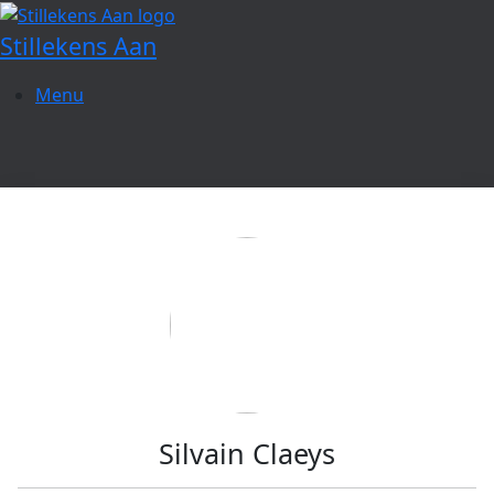
Spring
naar
Stillekens Aan
de
inhoud
Menu
Silvain Claeys