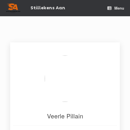
Spring
naar
Stillekens Aan
Menu
de
inhoud
Veerle Pillain