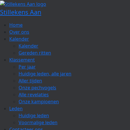
Spring
naar
Stillekens Aan
de
inhoud
Home
Over ons
Kalender
Kalender
Gereden ritten
Klassement
Per jaar
Huidige leden, alle jaren
Aller tijden
Onze pechvogels
Alle revelaties
Onze kampioenen
Leden
Huidige leden
Voormalige leden
Contacteer ons