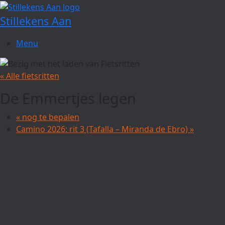
Spring
naar
Stillekens Aan
de
inhoud
Menu
« Alle fietsritten
De Emmertjes legen
«
nog te bepalen
Camino 2026: rit 3 (Tafalla – Miranda de Ebro)
»