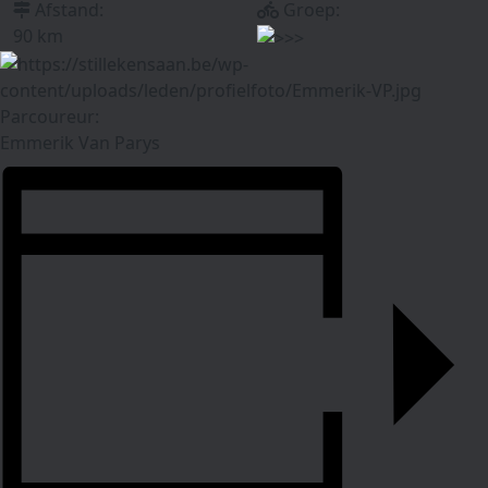
Afstand:
Groep:
90 km
Parcoureur:
Emmerik Van Parys