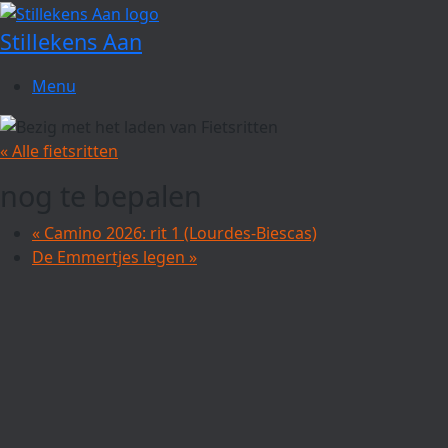
Spring
naar
Stillekens Aan
de
inhoud
Menu
« Alle fietsritten
nog te bepalen
«
Camino 2026: rit 1 (Lourdes-Biescas)
De Emmertjes legen
»