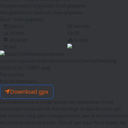
Hoogtemeters (stijgend):
Geen gegevens
Hoogtemeters (dalend):
Geen gegevens
Duur:
Geen gegevens
Datum:
Vertrek:
za 29 mrt
13:30
Afstand:
Groep:
93 km
Parcoureur:
Patrick Mermans
Download gpx
De Krekenroute is ondertussen een klassieker in het
rittenrepertoire van SA. Een handige rit aan de start van
het seizoen: nog geen hoogtemeters, wel al wat kilometers
en soms wind in de polder. Zon of een paar fikse buien, we