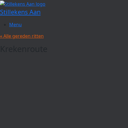
Spring
naar
Stillekens Aan
de
inhoud
Menu
« Alle gereden ritten
Krekenroute