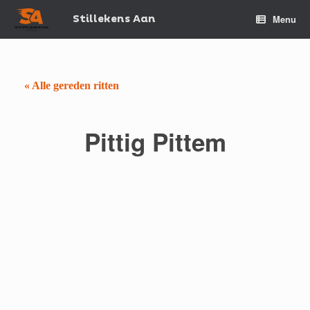
Spring
naar
Stillekens Aan
Menu
de
inhoud
« Alle gereden ritten
Pittig Pittem