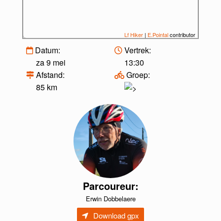
Lf Hiker
|
E.Pointal
contributor
Datum:
Vertrek:
za 9 mei
13:30
Afstand:
Groep:
85 km
Parcoureur:
Erwin Dobbelaere
Download gpx