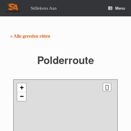
Spring
naar
Menu
Stillekens Aan
de
inhoud
« Alle gereden ritten
Polderroute
+
−