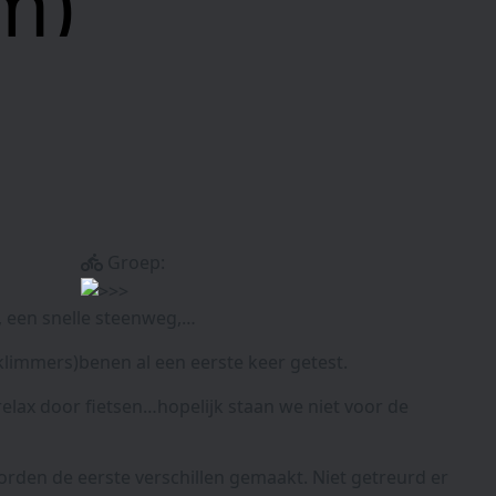
m)
Groep:
e, een snelle steenweg,…
limmers)benen al een eerste keer getest.
lax door fietsen…hopelijk staan we niet voor de
orden de eerste verschillen gemaakt. Niet getreurd er