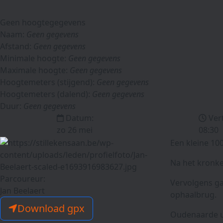
Geen hoogtegegevens
Naam:
Geen gegevens
Afstand:
Geen gegevens
Minimale hoogte:
Geen gegevens
Maximale hoogte:
Geen gegevens
Hoogtemeters (stijgend):
Geen gegevens
Hoogtemeters (dalend):
Geen gegevens
Duur:
Geen gegevens
Datum:
Ver
zo 26 mei
08:30
Een kleine 100
Na het kronke
Parcoureur:
Vervolgens ga
Jan Beelaert
ophaalbrug.
Download gpx
Oudenaarde ui