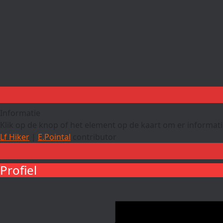
Informatie
Klik op de knop of het element op de kaart om er informatie
Lf Hiker
|
E.Pointal
contributor
Profiel