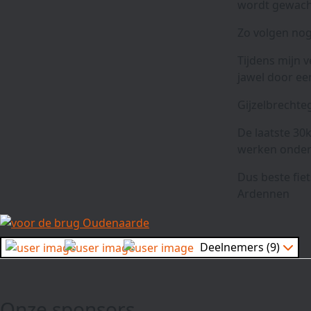
wordt gewacht
Zo volgen nog
Tijdens mijn 
jawel door ee
Gijzelbrechteg
De laatste 30
werken onde
Dus beste fie
Ardennen
Deelnemers (9)
Onze sponsors