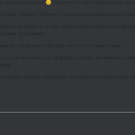
 op de parcoureur 😊. Dus met z’n allen Ladeuze naar be
 enkele “langere” klimmen, met daarop volgende een afdal
verkenning moest ik er een stukje kassei uitlaten omwille 
n ander stuk kassei.
em als toetje, wie heeft nog wat jus in de benen over ?
km is vlak en werk voor de grote motoren, we komen Land
rweg.
tsvrienden, banden oppompen en kuiten insmeren tegen zon