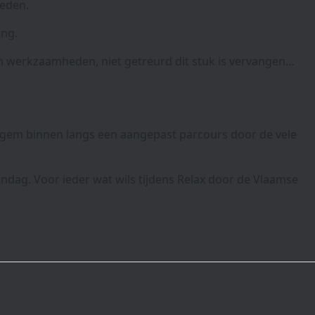
neden.
ing.
van werkzaamheden, niet getreurd dit stuk is vervangen…
egem binnen langs een aangepast parcours door de vele
dag. Voor ieder wat wils tijdens Relax door de Vlaamse