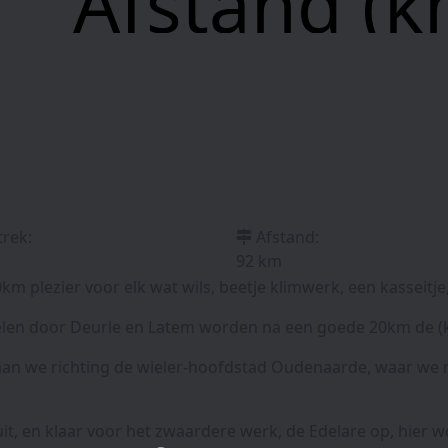
Afstand (k
trek:
Afstand:
92 km
km plezier voor elk wat wils, beetje klimwerk, een kasseitj
len door Deurle en Latem worden na een goede 20km de (k
an we richting de wieler-hoofdstad Oudenaarde, waar we re
t, en klaar voor het zwaardere werk, de Edelare op, hier w