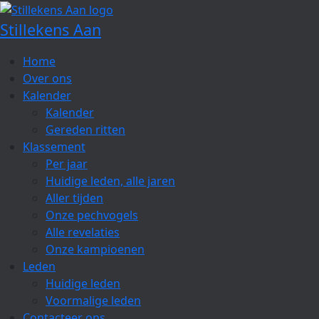
Spring
naar
Stillekens Aan
de
inhoud
Home
Over ons
Kalender
Kalender
Gereden ritten
Klassement
Per jaar
Huidige leden, alle jaren
Aller tijden
Onze pechvogels
Alle revelaties
Onze kampioenen
Leden
Huidige leden
Voormalige leden
Contacteer ons