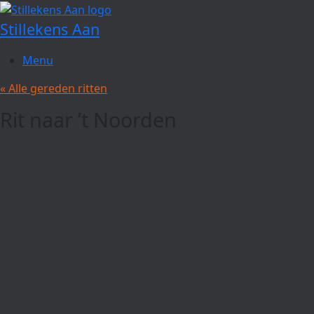
Spring
naar
Stillekens Aan
de
inhoud
Menu
« Alle gereden ritten
Rit naar ’t Noorden