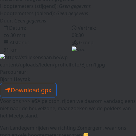
Hoogtemeters (stijgend):
Geen gegevens
Hoogtemeters (dalend):
Geen gegevens
Duur:
Geen gegevens
Datum:
Vertrek:
zo 30 mrt
08:30
Afstand:
Groep:
91 km
Parcoureur:
Bjorn Heyzak
Download gpx
Voor ons >>> #SA peloton, rijden we daarom vandaag eens
niet naar de heuvelzone, maar zoeken we de polders van
het Meetjesland.
Van Landegem rijden we richting Zomergem, waar ons
toch enkele hoogtemeters wachten