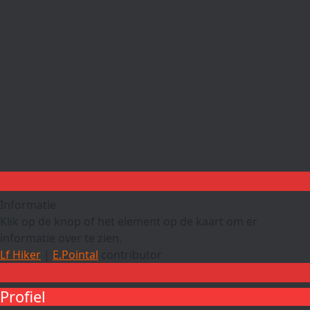
Informatie
Klik op de knop of het element op de kaart om er
informatie over te zien.
Lf Hiker
|
E.Pointal
contributor
Profiel