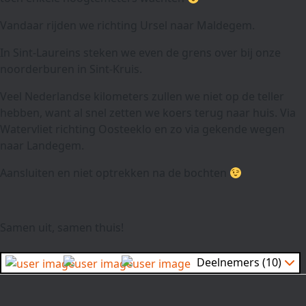
Vandaar rijden we richting Ursel naar Maldegem.
In Sint-Laureins steken we even de grens over bij onze
noorderburen in Sint-Kruis.
Veel Nederlandse kilometers zullen we niet op de teller
hebben, want al snel zetten we koers terug naar huis. Via
Watervliet richting Oosteeklo en zo via gekende wegen
naar Landegem.
Aansluiten en niet optrekken na de bochten
Samen uit, samen thuis!
Deelnemers (10)