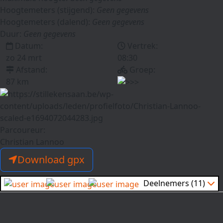
Hoogtemeters (stijgend):
Geen gegevens
Hoogtemeters (dalend):
Geen gegevens
Duur:
Geen gegevens
Datum:
Vertrek:
zo 24 mrt
08:30
Afstand:
Groep:
87 km
Parcoureur:
Christian Lannoo
Download gpx
Deelnemers (11)