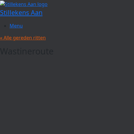
Spring
naar
Stillekens Aan
de
inhoud
Menu
« Alle gereden ritten
Wastineroute