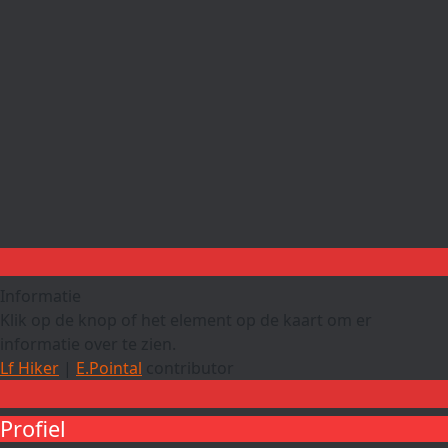
Informatie
Klik op de knop of het element op de kaart om er
informatie over te zien.
Lf Hiker
|
E.Pointal
contributor
Profiel